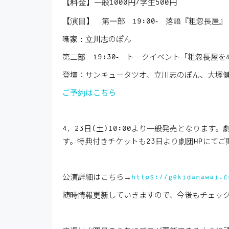
料金
【
】一般1000円/学生500円
演目
【
】 第一部 19:00‐ 落語『粗忽長屋』
噺家：立川志のぽん
第二部 19:30‐ トークイベント「粗忽長屋
登壇：サンキュータツオ、立川志のぽん、大塚健
ご予約はこちら
4．23日(土)10:00より一般発売となりま
す。特典付きチケットも23日より劇団HPにて
公演詳細はこちら→
https://gekidanawai.c
随時情報更新していきますので、今後もチェッ