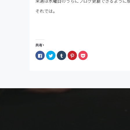
来週は水曜日のうちにブログ更新できるように
それでは。
共有:
Facebook
ク
ク
ク
ク
で
リ
リ
リ
リ
共
ッ
ッ
ッ
ッ
有
ク
ク
ク
ク
す
し
し
し
し
る
て
て
て
て
に
Twitter
Tumblr
Pinterest
Pocket
は
で
で
で
で
ク
共
共
共
シ
リ
有
有
有
ェ
ッ
(新
(新
(新
ア
ク
し
し
し
(新
し
い
い
い
し
て
ウ
ウ
ウ
い
く
ィ
ィ
ィ
ウ
だ
ン
ン
ン
ィ
さ
ド
ド
ド
ン
い
ウ
ウ
ウ
ド
(新
で
で
で
ウ
し
開
開
開
で
い
き
き
き
開
ウ
ま
ま
ま
き