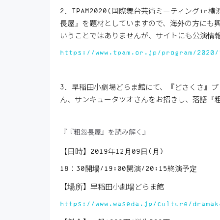
2．TPAM2020(国際舞台芸術ミーティングin
長屋』を題材としていますので、海外の方にも
いうことではありませんが、サイトにも公演情
https://www.tpam.or.jp/program/2020/
3．早稲田小劇場どらま館にて、『どさくさ』
ん、サンキュータツオさんをお招きし、落語『
『『粗忽長屋』を読み解く』
日時
【
】2019年12月09日(月)
18：30開場/19:00開演/20:15終演予定
場所
【
】早稲田小劇場どらま館
https://www.waseda.jp/culture/dramak