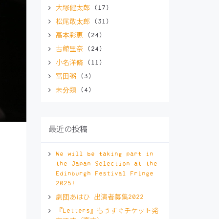
大塚健太郎
(17)
松尾敢太郎
(31)
高本彩恵
(24)
古館里奈
(24)
小名洋脩
(11)
冨田粥
(3)
未分類
(4)
最近の投稿
We will be taking part in
the Japan Selection at the
Edinburgh Festival Fringe
2025!
劇団あはひ 出演者募集2022
『Letters』もうすぐチケット発