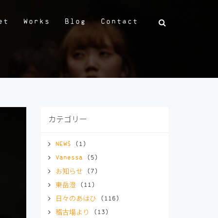
et
Works
Blog
Contact
カテゴリー
NEWS
(1)
Vanessa
(5)
お知らせ
(7)
東岳澄
(11)
日々のあはひ
(116)
稽古場より
(13)