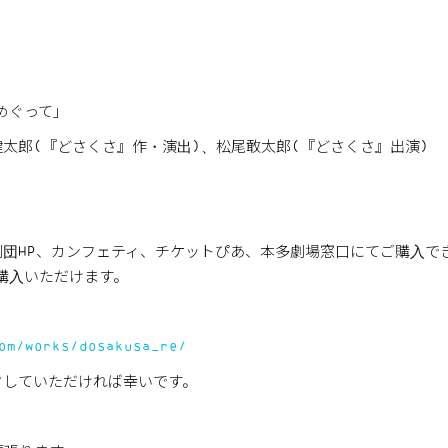
をめぐって」
太郎(『どさくさ』作・演出)、松尾敢太郎(『どさくさ』出演)
す。劇団HP、カンフェティ、チケットぴあ、本多劇場窓口にてご購入で
ご購入いただけます。
om/works/dosakusa_re/
クしていただければ幸いです。