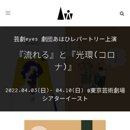
Toggle
navigation
芸劇eyes 劇団あはひレパートリー上演
『流れる』と『光環(コロ
ナ)』
2022.04.03(日)
- 04.10(日)
東京芸術劇場
シアターイースト