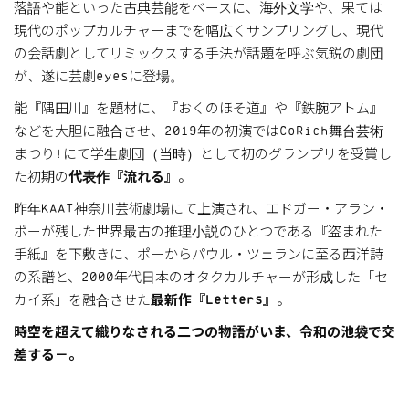
落語や能といった古典芸能をベースに、海外文学や、果ては
現代のポップカルチャーまでを幅広くサンプリングし、現代
の会話劇としてリミックスする手法が話題を呼ぶ気鋭の劇団
が、遂に芸劇eyesに登場。
能『隅田川』を題材に、『おくのほそ道』や『鉄腕アトム』
などを大胆に融合させ、2019年の初演ではCoRich舞台芸術
まつり!にて学生劇団（当時）として初のグランプリを受賞し
た初期の
代表作『流れる』
。
昨年KAAT神奈川芸術劇場にて上演され、エドガー・アラン・
ポーが残した世界最古の推理小説のひとつである『盗まれた
手紙』を下敷きに、ポーからパウル・ツェランに至る西洋詩
の系譜と、2000年代日本のオタクカルチャーが形成した「セ
カイ系」を融合させた
最新作『Letters』
。
時空を超えて織りなされる二つの物語がいま、令和の池袋で交
差する－。