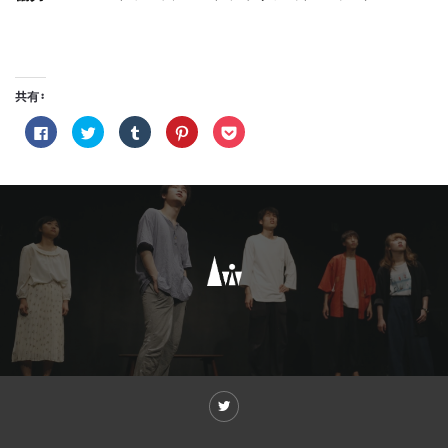
共有:
Facebook
ク
ク
ク
ク
で
リ
リ
リ
リ
共
ッ
ッ
ッ
ッ
有
ク
ク
ク
ク
す
し
し
し
し
る
て
て
て
て
に
Twitter
Tumblr
Pinterest
Pocket
は
で
で
で
で
ク
共
共
共
シ
リ
有
有
有
ェ
ッ
(新
(新
(新
ア
ク
し
し
し
(新
し
い
い
い
し
て
ウ
ウ
ウ
い
く
ィ
ィ
ィ
ウ
だ
ン
ン
ン
ィ
さ
ド
ド
ド
ン
い
ウ
ウ
ウ
ド
(新
で
で
で
ウ
し
開
開
開
で
い
き
き
き
開
ウ
ま
ま
ま
き
ィ
す)
す)
す)
ま
ン
す)
ド
ウ
で