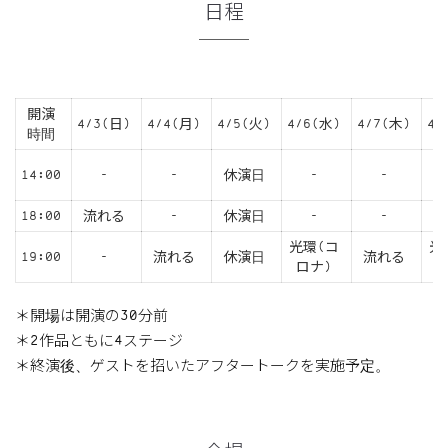
日程
開演
4/3(日)
4/4(月)
4/5(火)
4/6(水)
4/7(木)
4/
時間
14:00
-
-
休演日
-
-
18:00
流れる
-
休演日
-
-
光環(コ
光
19:00
-
流れる
休演日
流れる
ロナ)
ロ
＊開場は開演の30分前
＊2作品ともに4ステージ
＊終演後、ゲストを招いたアフタートークを実施予定。