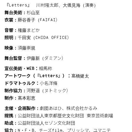
『Letters』 川村隆太郎、大儀見海（演奏）
舞台美術：
杉山至
衣裳：
藤谷香子（FAIFAI）
音響：
権藤まどか
照明：
千田実（CHIDA OFFICE）
映像：
須藤崇規
舞台監督：
伊藤新（ダミアン）
宣伝美術・WEB：
相馬称
アートワーク（『Letters』）：
髙橋健太
ドラマトゥルク：
小名洋脩
制作協力：
河野遥（ヌトミック）
制作：
髙本彩恵
主催・企画製作：
劇団あはひ、株式会社かるみ
提携：
公益財団法人東京都歴史文化財団 東京芸術劇場
助成：
公益財団法人セゾン文化財団
協力：
N・F・B、チーズfilm、プリッシマ、ユマニテ