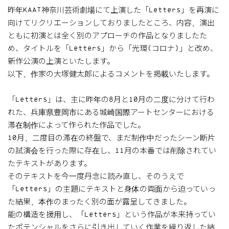
昨年KAAT神奈川芸術劇場にて上演した「Letters」を再演に
向けてリクリエーションしておりましたところ、内容、演出
ともに初演とは全く別のアプローチの作品となりましたた
め、タイトルを「Letters」から「光環(コロナ)」と改め、
新作公演の上演といたします。
以下、作家の大塚健太郎によるコメントを掲載いたします。
「Letters」は、主に昨年の8月と10月の二度に分けて行わ
れた、兵庫県豊岡市にある城崎国際アートセンターにおける
滞在制作によって作られた作品でした。
10月、二度目の滞在の終盤で、まだ制作中だったシーン断片
の試演会を行った際に存在し、11月の本番では削除されてい
たテキストがあります。
そのテキストを今一度丹念に読み直し、そのうえで
「Letters」の主題にテキストと身体の両面から迫っていっ
た結果、本作のまったく別の面が露呈してきました。
能の構造を援用し、「Letters」という作品が本来持ってい
たポテンシャルをさらに引き出していく作業を繰り返した結