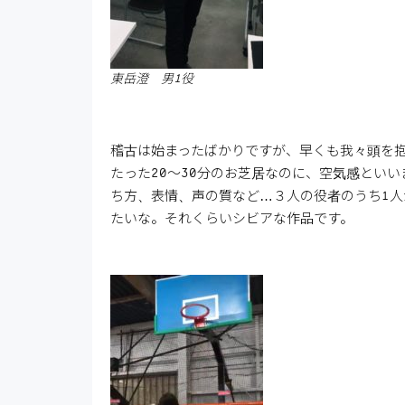
東岳澄 男1役
稽古は始まったばかりですが、早くも我々頭を
たった20～30分のお芝居なのに、空気感とい
ち方、表情、声の質など…３人の役者のうち1
たいな。それくらいシビアな作品です。