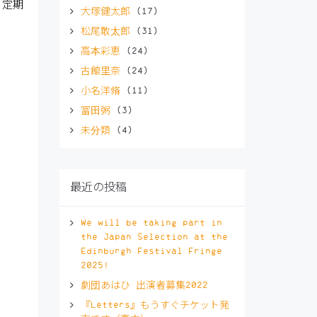
く定期
大塚健太郎
(17)
松尾敢太郎
(31)
高本彩恵
(24)
古館里奈
(24)
小名洋脩
(11)
冨田粥
(3)
未分類
(4)
最近の投稿
We will be taking part in
the Japan Selection at the
Edinburgh Festival Fringe
2025!
劇団あはひ 出演者募集2022
『Letters』もうすぐチケット発