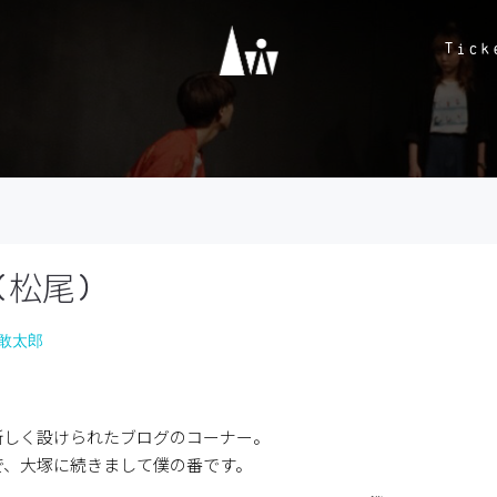
Tick
(松尾)
敢太郎
新しく設けられたブログのコーナー。
で、大塚に続きまして僕の番です。