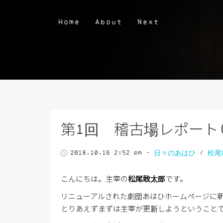
Home
About
Next
第1回 稽古場レポート
2018.10.16 2:52 pm
-
日々のあはひ
/
松尾
こんにちは。主宰の
松尾敢太郎
です。
リニューアルされた劇団あはひホームページに
とりあえずまずは主宰が更新しようということ