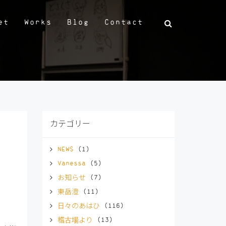
et
Works
Blog
Contact
カテゴリー
NEWS
(1)
Vanessa
(5)
お知らせ
(7)
東岳澄
(11)
日々のあはひ
(116)
稽古場より
(13)