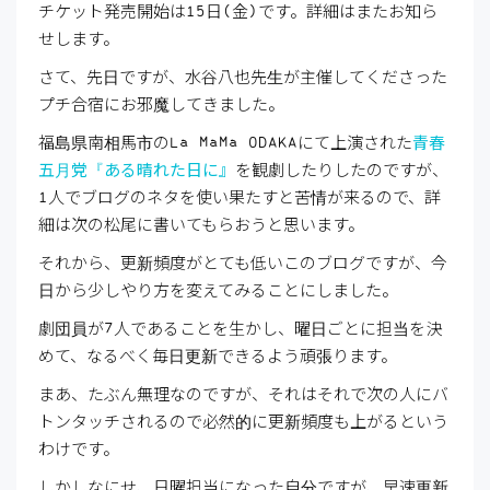
チケット発売開始は
15
日
(
金
)
です。詳細はまたお知ら
せします。
さて、先日ですが、水谷八也先生が主催してくださった
プチ合宿にお邪魔してきました。
福島県南相馬市の
La MaMa ODAKA
にて上演された
青春
五月党『ある晴れた日に』
を観劇したりしたのですが、
1
人でブログのネタを使い果たすと苦情が来るので、詳
細は次の松尾に書いてもらおうと思います。
それから、更新頻度がとても低いこのブログですが、今
日から少しやり方を変えてみることにしました。
劇団員が
7
人であることを生かし、曜日ごとに担当を決
めて、なるべく毎日更新できるよう頑張ります。
まあ、たぶん無理なのですが、それはそれで次の人にバ
トンタッチされるので必然的に更新頻度も上がるという
わけです。
しかしなにせ、日曜担当になった自分ですが、早速更新