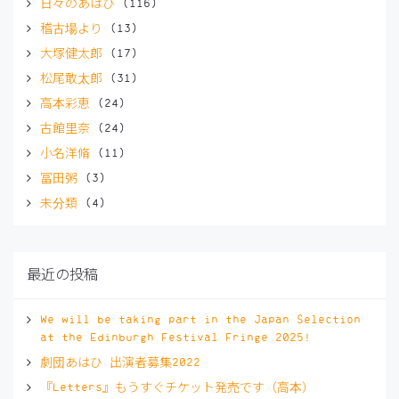
日々のあはひ
(116)
ウ
ま
ま
ま
き
ィ
す)
す)
す)
ま
稽古場より
(13)
ン
す)
ド
ウ
大塚健太郎
(17)
で
開
松尾敢太郎
(31)
き
ま
高本彩恵
(24)
す)
古館里奈
(24)
小名洋脩
(11)
冨田粥
(3)
未分類
(4)
最近の投稿
We will be taking part in the Japan Selection
at the Edinburgh Festival Fringe 2025!
劇団あはひ 出演者募集2022
『Letters』もうすぐチケット発売です（高本）