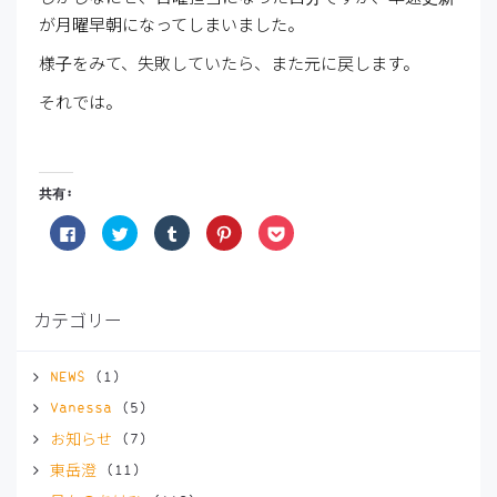
が月曜早朝になってしまいました。
様子をみて、失敗していたら、また元に戻します。
それでは。
共有:
Facebook
ク
ク
ク
ク
で
リ
リ
リ
リ
共
ッ
ッ
ッ
ッ
有
ク
ク
ク
ク
す
し
し
し
し
る
て
て
て
て
に
Twitter
Tumblr
Pinterest
Pocket
カテゴリー
は
で
で
で
で
ク
共
共
共
シ
リ
有
有
有
ェ
ッ
(新
(新
(新
ア
ク
し
し
し
(新
NEWS
(1)
し
い
い
い
し
て
ウ
ウ
ウ
い
Vanessa
(5)
く
ィ
ィ
ィ
ウ
だ
ン
ン
ン
ィ
お知らせ
(7)
さ
ド
ド
ド
ン
い
ウ
ウ
ウ
ド
(新
で
で
で
ウ
東岳澄
(11)
し
開
開
開
で
い
き
き
き
開