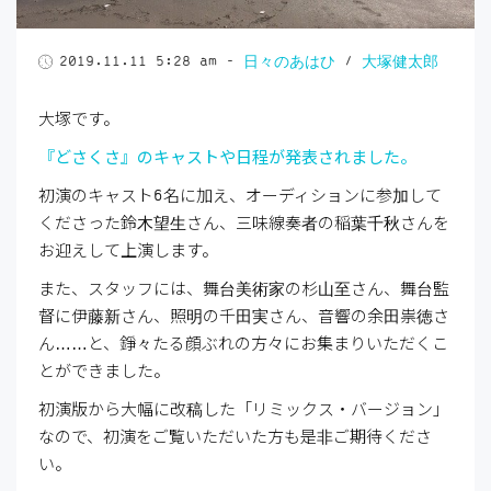
2019.11.11 5:28 am
-
日々のあはひ
/
大塚健太郎
大塚です。
『どさくさ』のキャストや日程が発表されました。
初演のキャスト
6
名に加え、オーディションに参加して
くださった鈴木望生さん、三味線奏者の稲葉千秋さんを
お迎えして上演します。
また、スタッフには、舞台美術家の杉山至さん、舞台監
督に伊藤新さん、照明の千田実さん、音響の余田祟徳さ
ん
……
と、錚々たる顔ぶれの方々にお集まりいただくこ
とができました。
初演版から大幅に改稿した「リミックス・バージョン」
なので、初演をご覧いただいた方も是非ご期待くださ
い。