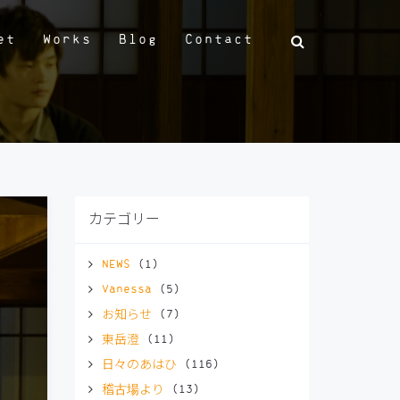
et
Works
Blog
Contact
カテゴリー
NEWS
(1)
Vanessa
(5)
お知らせ
(7)
東岳澄
(11)
日々のあはひ
(116)
稽古場より
(13)