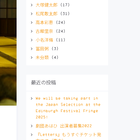
大塚健太郎
(17)
松尾敢太郎
(31)
高本彩恵
(24)
古館里奈
(24)
小名洋脩
(11)
冨田粥
(3)
未分類
(4)
最近の投稿
We will be taking part in
the Japan Selection at the
Edinburgh Festival Fringe
2025!
劇団あはひ 出演者募集2022
『Letters』もうすぐチケット発