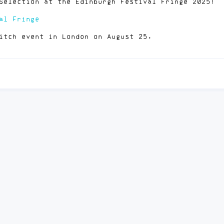
Selection at the Edinburgh Festival Fringe 2025!
al Fringe
itch event in London on August 25.