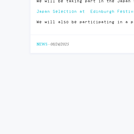
We will be taking part in the Japan 
Japan Selection at Edinburgh Festiv
We will also be participating in a p
NEWS
-
08/24/2025