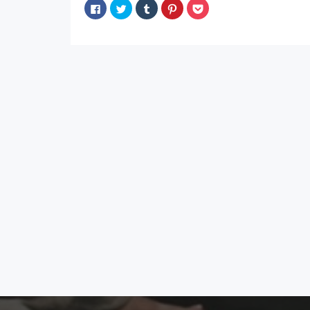
Facebook
ク
ク
ク
ク
で
リ
リ
リ
リ
共
ッ
ッ
ッ
ッ
有
ク
ク
ク
ク
す
し
し
し
し
る
て
て
て
て
に
Twitter
Tumblr
Pinterest
Pocket
は
で
で
で
で
ク
共
共
共
シ
リ
有
有
有
ェ
ッ
(新
(新
(新
ア
ク
し
し
し
(新
し
い
い
い
し
て
ウ
ウ
ウ
い
く
ィ
ィ
ィ
ウ
だ
ン
ン
ン
ィ
さ
ド
ド
ド
ン
い
ウ
ウ
ウ
ド
(新
で
で
で
ウ
し
開
開
開
で
い
き
き
き
開
ウ
ま
ま
ま
き
ィ
す)
す)
す)
ま
ン
す)
ド
ウ
で
開
き
ま
す)