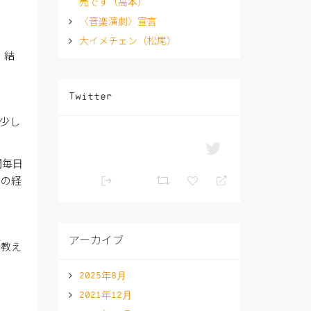
売です（高本）
〈音楽演劇〉宣言
大イメチェン（松尾）
、結
Twitter
少し
間毎日
その経
アーカイブ
を教え
2025年8月
2021年12月