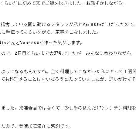
間くらい前に初めて家でご飯を炊きました。お恥ずかしながら。
稽古している間に動けるスタッフが私とVanessaだけだったので
んに手伝ってもらいながら、家事をこなしました。
はほとんどVanessaが作った気がします。
たので、2日目くらいまで大混乱でしたが、みんなに教わりながら、
るようになるもんですね。全く料理してこなかった私にとって１週
っても料理することはないだろうと思っていましたが、思いがけず
ました。冷凍食品ではなくて、少し手の込んだ(?)レンチン料理
ったので、美濃加茂滞在に感謝です。