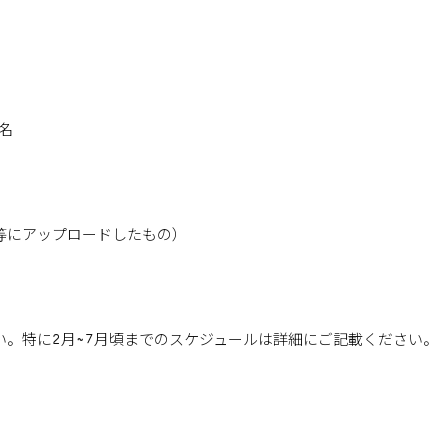
名
ル便等にアップロードしたもの）
い。特に2月~7月頃までのスケジュールは詳細にご記載ください。
）