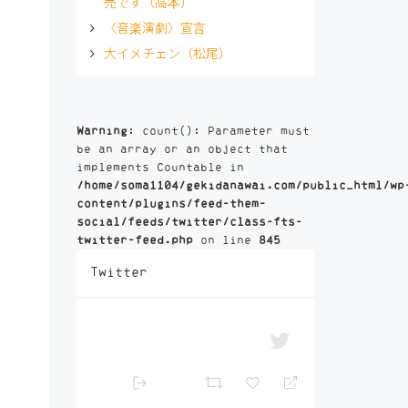
売です（高本）
〈音楽演劇〉宣言
大イメチェン（松尾）
Warning
: count(): Parameter must
be an array or an object that
implements Countable in
/home/soma1104/gekidanawai.com/public_html/wp
content/plugins/feed-them-
social/feeds/twitter/class-fts-
twitter-feed.php
on line
845
Twitter