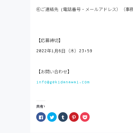
⑥ご連絡先（電話番号・メールアドレス）（事
【応募締切】
2022年1月6日（木）23:59
【お問い合わせ】
info@gekidanawai.com
共有:
Facebook
ク
ク
ク
ク
で
リ
リ
リ
リ
共
ッ
ッ
ッ
ッ
有
ク
ク
ク
ク
す
し
し
し
し