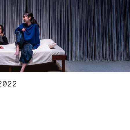
022
。