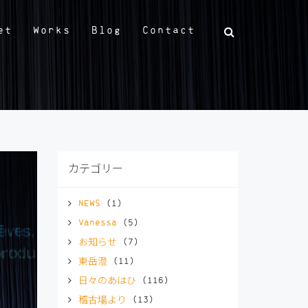
et
Works
Blog
Contact
カテゴリー
NEWS
(1)
Vanessa
(5)
お知らせ
(7)
東岳澄
(11)
日々のあはひ
(116)
稽古場より
(13)