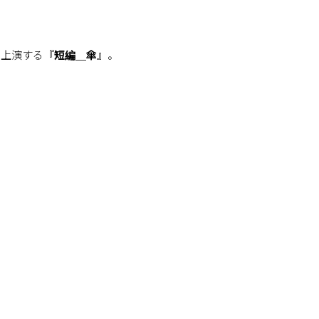
て上演する『
短編＿傘
』。