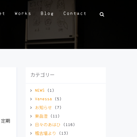
et
Works
Blog
Contact
カテゴリー
NEWS
(1)
Vanessa
(5)
お知らせ
(7)
東岳澄
(11)
く定期
日々のあはひ
(116)
稽古場より
(13)