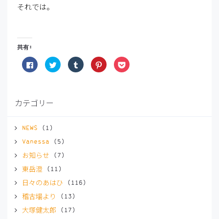
それでは。
共有:
Facebook
ク
ク
ク
ク
で
リ
リ
リ
リ
共
ッ
ッ
ッ
ッ
有
ク
ク
ク
ク
す
し
し
し
し
る
て
て
て
て
に
Twitter
Tumblr
Pinterest
Pocket
カテゴリー
は
で
で
で
で
ク
共
共
共
シ
リ
有
有
有
ェ
ッ
(新
(新
(新
ア
ク
し
し
し
(新
NEWS
(1)
し
い
い
い
し
て
ウ
ウ
ウ
い
Vanessa
(5)
く
ィ
ィ
ィ
ウ
だ
ン
ン
ン
ィ
お知らせ
(7)
さ
ド
ド
ド
ン
い
ウ
ウ
ウ
ド
(新
で
で
で
ウ
東岳澄
(11)
し
開
開
開
で
い
き
き
き
開
日々のあはひ
(116)
ウ
ま
ま
ま
き
ィ
す)
す)
す)
ま
稽古場より
(13)
ン
す)
ド
ウ
大塚健太郎
(17)
で