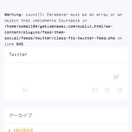
Warning
: count(): Parameter must be an array or an
object that implements Countable in
/home/soma1104/gekidanawai.com/public_html/wp-
content/plugins/feed-them-
social/feeds/twitter/class-fts-twitter-feed.php
on
line
845
Twitter
アーカイブ
2025年8月