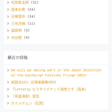
開
松尾敢太郎
(31)
き
ま
高本彩恵
(24)
す)
古館里奈
(24)
小名洋脩
(11)
冨田粥
(3)
未分類
(4)
最近の投稿
We will be taking part in the Japan Selection
at the Edinburgh Festival Fringe 2025!
劇団あはひ 出演者募集2022
『Letters』もうすぐチケット発売です（高本）
〈音楽演劇〉宣言
大イメチェン（松尾）