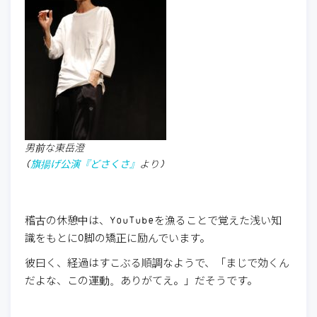
男前な東岳澄
(
旗揚げ公演『どさくさ』
より)
稽古の休憩中は、YouTubeを漁ることで覚えた浅い知
識をもとにO脚の矯正に励んでいます。
彼曰く、経過はすこぶる順調なようで、「まじで効くん
だよな、この運動。ありがてえ。」だそうです。