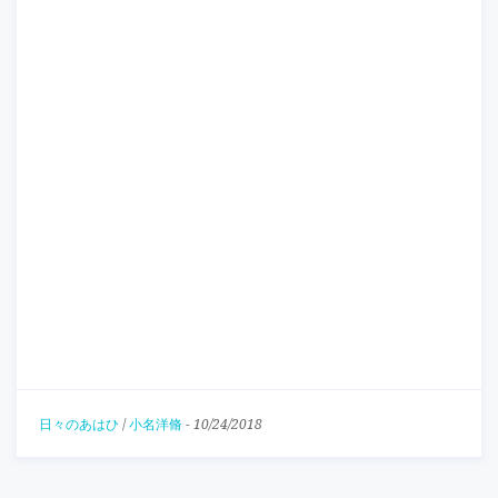
日々のあはひ
/
小名洋脩
-
10/24/2018