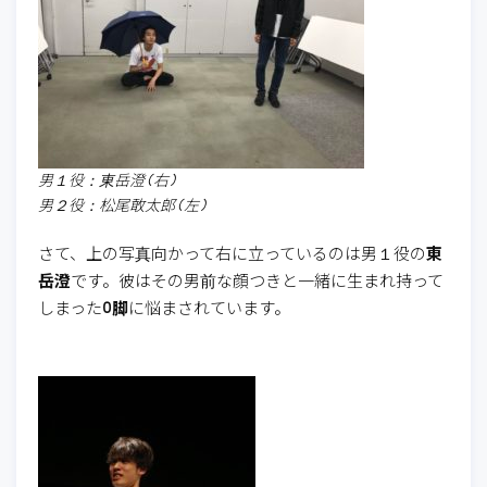
男１役：東岳澄(右)
男２役：松尾敢太郎(左)
さて、上の写真向かって右に立っているのは男１役の
東
岳澄
です。彼はその男前な顔つきと一緒に生まれ持って
しまった
O脚
に悩まされています。