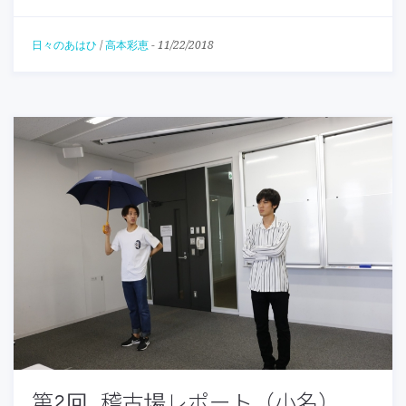
日々のあはひ
/
高本彩恵
-
11/22/2018
第2回 稽古場レポート（小名）