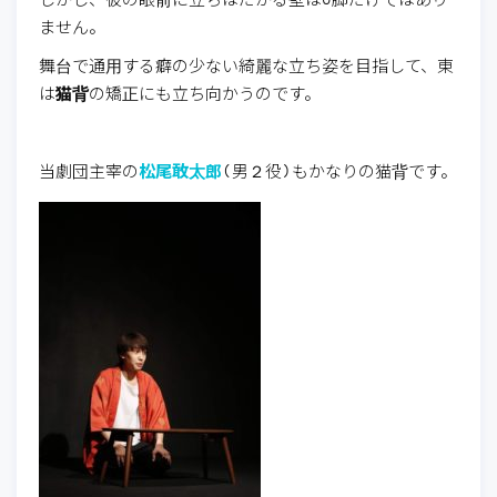
ません。
舞台で通用する癖の少ない綺麗な立ち姿を目指して、東
は
猫背
の矯正にも立ち向かうのです。
当劇団主宰の
松尾敢太郎
(男２役)もかなりの猫背です。