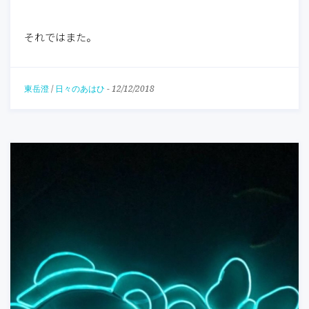
それではまた。
東岳澄
/
日々のあはひ
-
12/12/2018