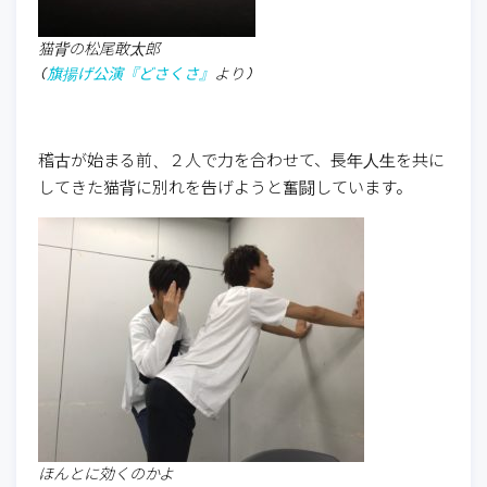
猫背の松尾敢太郎
(
旗揚げ公演『どさくさ』
より)
稽古が始まる前、２人で力を合わせて、長年人生を共に
してきた猫背に別れを告げようと奮闘しています。
ほんとに効くのかよ