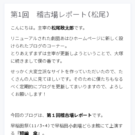
第1回 稽古場レポート(松尾)
こんにちは。主宰の
松尾敢太郎
です。
リニューアルされた劇団あはひホームページに新しく設
けられたブログのコーナー。
とりあえずまずは主宰が更新しようということで、大塚
に続きまして僕の番です。
せっかく大変立派なサイトを作っていただいたので、た
くさんの人に見てほしいです。そのために僕たちもなる
べく定期的にブログを更新してまいりますので、よろし
くお願いします！
今回のブログは、
第１回稽古場レポート
です。
早稲田祭(11/3~4)で早稲田小劇場どらま館にて上演す
る『
短編＿傘
』。