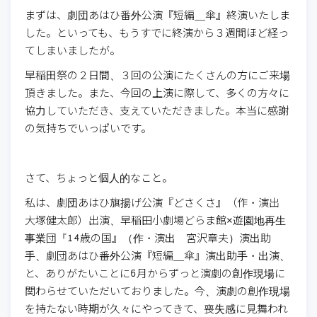
まずは、劇団あはひ番外公演『短編＿傘』終演いたしま
した。といっても、もうすでに終演から３週間ほど経っ
てしまいましたが。
早稲田祭の２日間、３回の公演にたくさんの方にご来場
頂きました。また、今回の上演に際して、多くの方々に
協力していただき、支えていただきました。本当に感謝
の気持ちでいっぱいです。
さて、ちょっと個人的なこと。
私は、劇団あはひ旗揚げ公演『どさくさ』（作・演出
大塚健太郎）出演、早稲田小劇場どらま館×遊園地再生
事業団『14歳の国』（作・演出 宮沢章夫）演出助
手、劇団あはひ番外公演『短編＿傘』演出助手・出演、
と、ありがたいことに6月からずっと演劇の創作現場に
関わらせていただいておりました。今、演劇の創作現場
を持たない時期が久々にやってきて、喪失感に見舞われ